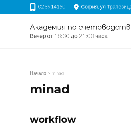
Skip
02 8914160
София, ул Трапезиц
to
content
Академия по счетоводство
(Press
Вечер от 18:30 до 21:00 часа
Enter)
Начало
>
minad
minad
workflow