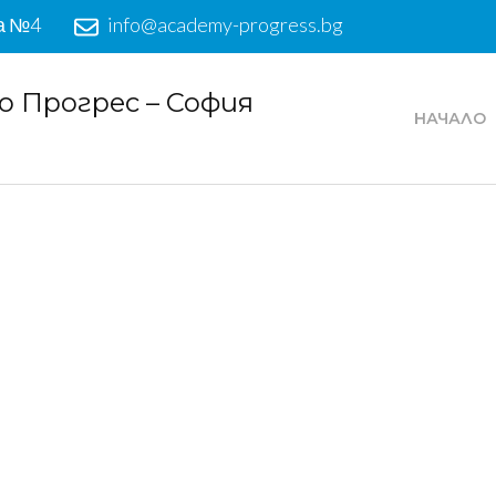
а №4
info@academy-progress.bg
 Прогрес – София
НАЧАЛО